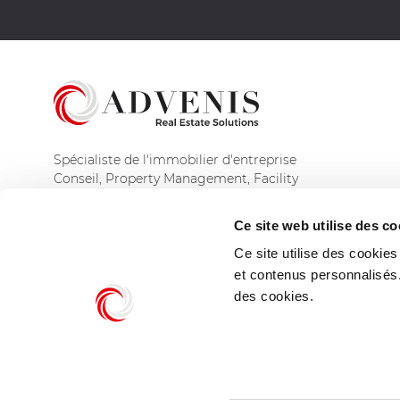
Spécialiste de l'immobilier d'entreprise
Conseil, Property Management, Facility
Management et Asset Management
Ce site web utilise des co
Découvrir le groupe
Ce site utilise des cookie
et contenus personnalisés
des cookies.
© Advenis Real Estate Solutions 2026
Mentions légales