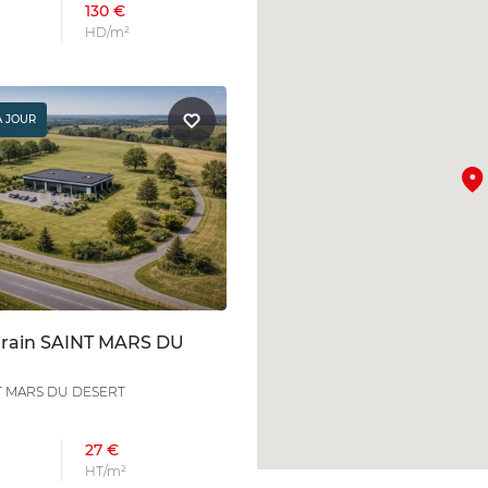
130 €
HD/m²
À JOUR
rrain SAINT MARS DU
T MARS DU DESERT
27 €
HT/m²