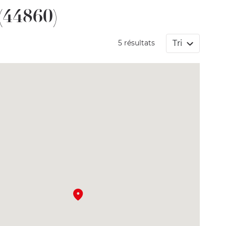
44860)
Tri
5 résultats