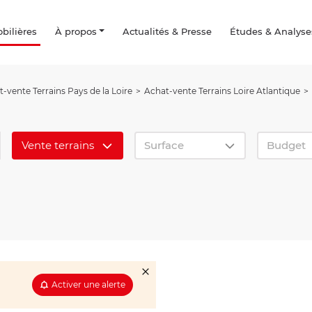
ilières
À propos
Actualités & Presse
Études & Analyse
-vente Terrains Pays de la Loire
Achat-vente Terrains Loire Atlantique
Vente terrains
Surface
Budget
Activer une alerte