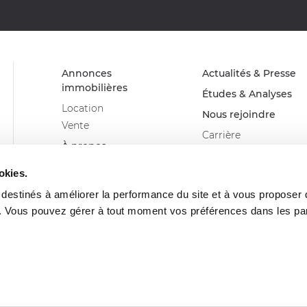
Annonces
Actualités & Presse
immobilières
Études & Analyses
Location
Nous rejoindre
Vente
Carrière
À propos
Devenir franchisé
Advenis Real Estate
Glossaire
okies.
Solutions
s destinés à améliorer la performance du site et à vous proposer
Nos métiers
. Vous pouvez gérer à tout moment vos préférences dans les p
Nos agences
Politique de confidentialité
Données personnelles
Barême Honoraire