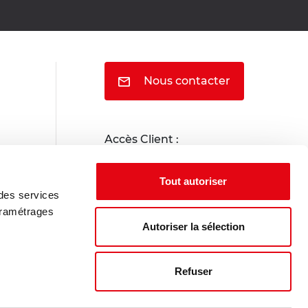
Nous contacter
Accès Client :
Portail locataire
Tout autoriser
 des services
Portail propriétaire
aramétrages
Autoriser la sélection
Refuser
Indices Insee
Nous rejoindre
Index égalité