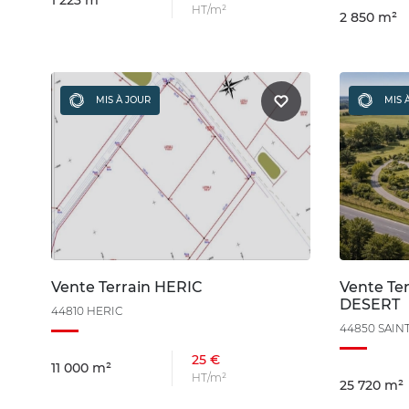
1 223 m²
HT/m²
2 850 m²
MIS À JOUR
MIS 
Vente Terrain HERIC
Vente Te
DESERT
44810 HERIC
44850 SAIN
25 €
11 000 m²
HT/m²
25 720 m²