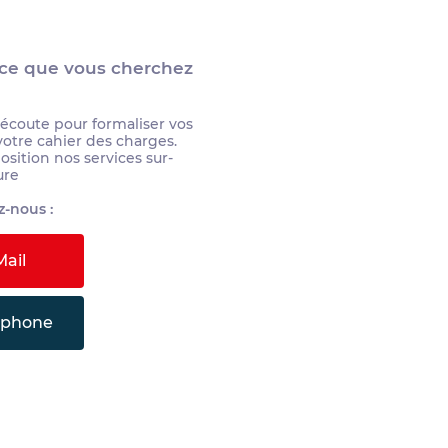
 ce que vous cherchez
 écoute pour formaliser vos
votre cahier des charges.
sition nos services sur-
ure
-nous :
ail
éphone