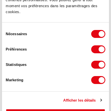
moment vos préférences dans les paramétrages des
cookies.
Sélection
Vente Terrain TROUY
Nécessaires
du
18570 TROUY
consentement
Préférences
2 250 m²
Nous consulter
Statistiques
Marketing
Afficher les détails