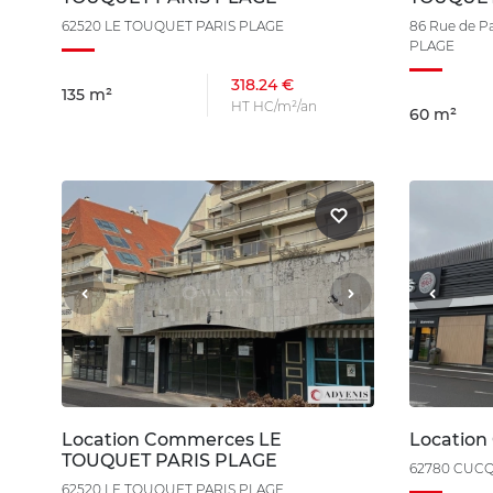
62520 LE TOUQUET PARIS PLAGE
86 Rue de P
PLAGE
318.24 €
135 m²
HT HC/m²/an
60 m²
Location Commerces LE
Locatio
TOUQUET PARIS PLAGE
62780 CUC
62520 LE TOUQUET PARIS PLAGE