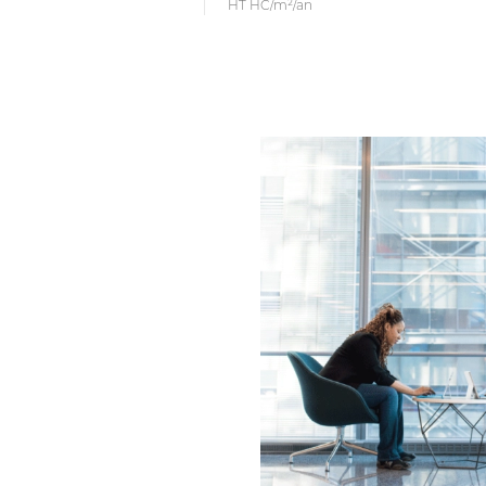
HT HC/m²/an