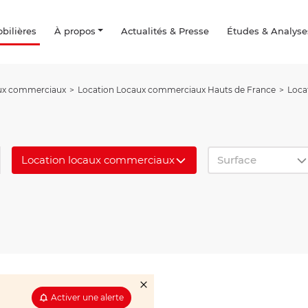
ilières
À propos
Actualités & Presse
Études & Analyse
ux commerciaux
Location Locaux commerciaux Hauts de France
Loca
Location locaux commerciaux
Surface
Activer une alerte