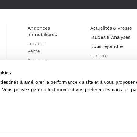
Annonces
Actualités & Presse
immobilières
Études & Analyses
Location
Nous rejoindre
Vente
Carrière
À propos
Devenir franchisé
Advenis Real Estate
Glossaire
okies.
Solutions
s destinés à améliorer la performance du site et à vous proposer
Nos métiers
. Vous pouvez gérer à tout moment vos préférences dans les p
Nos agences
Politique de confidentialité
Données personnelles
Barême Honoraire