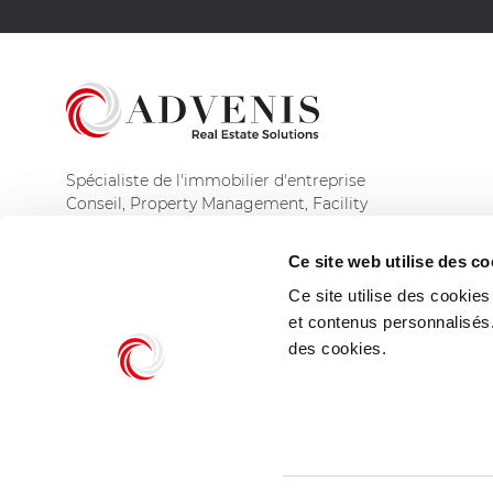
Spécialiste de l'immobilier d'entreprise
Conseil, Property Management, Facility
Management et Asset Management
Ce site web utilise des co
Découvrir le groupe
Ce site utilise des cookie
et contenus personnalisés
des cookies.
© Advenis Real Estate Solutions 2026
Mentions légales