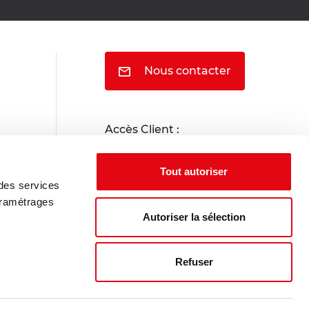
Nous contacter
Accès Client :
Portail locataire
Tout autoriser
 des services
Portail propriétaire
aramétrages
Autoriser la sélection
Refuser
Indices Insee
Nous rejoindre
Index égalité