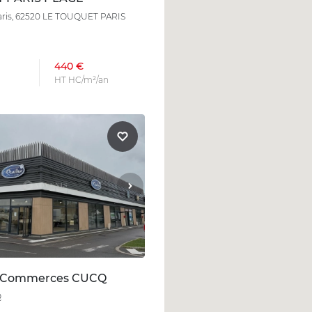
aris, 62520 LE TOUQUET PARIS
440 €
HT HC/m²/an
n Commerces CUCQ
Q