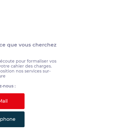
 ce que vous cherchez
 écoute pour formaliser vos
votre cahier des charges.
sition nos services sur-
ure
-nous :
ail
éphone