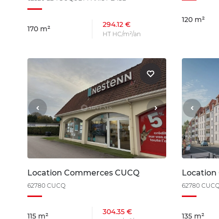
120 m²
294.12 €
170 m²
HT HC/m²/an
Location Commerces CUCQ
Locatio
62780 CUCQ
62780 CUC
304.35 €
115 m²
135 m²