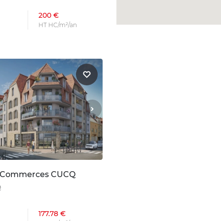
200 €
HT HC/m²/an
n Commerces CUCQ
Q
177.78 €