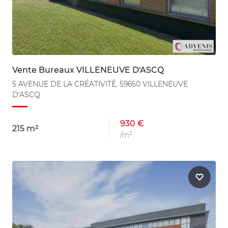
Vente Bureaux VILLENEUVE D'ASCQ
5 AVENUE DE LA CRÉATIVITÉ, 59650 VILLENEUVE
D'ASCQ
930 €
215 m²
/m²